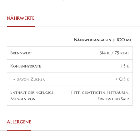
NÄHRWERTE
Nährwertangaben je 100 ml
Brennwert
314 kJ / 75 kcal
Kohlenhydrate
1,5 g
- davon Zucker
< 0,5 g
Enthält geringfügige
Fett, gesättigten Fettsäuren,
Mengen von
Eiweiß und Salz
ALLERGENE