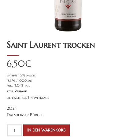
Saint Laurent trocken
6,50
€
Enthält 19% MwSt.
(
8,67
€
/ 1000 ml)
Alk. 13,0 % vol
zzgl.
Versand
Lieferzeit: ca. 3-4 Werktage
2024
Dalsheimer Bürgel
Saint
IN DEN WARENKORB
Laurent