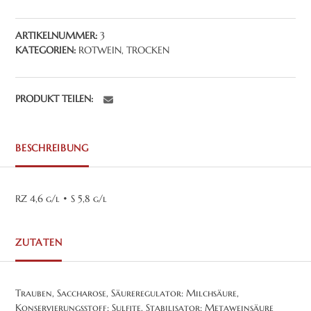
trocken
Menge
ARTIKELNUMMER:
3
KATEGORIEN:
ROTWEIN
,
TROCKEN
PRODUKT TEILEN:
BESCHREIBUNG
RZ 4,6 g/l • S 5,8 g/l
ZUTATEN
Trauben, Saccharose, Säureregulator: Milchsäure,
Konservierungsstoff: Sulfite, Stabilisator: Metaweinsäure