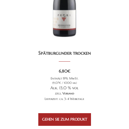
Spätburgunder trocken
6,80
€
Enthält 19% MwSt.
(
9,07
€
/ 1000 ml)
Alk. 13,0 % vol
zzgl.
Versand
Lieferzeit: ca. 3-4 Werktage
GEHEN SIE ZUM PRODUKT