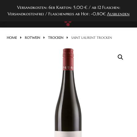
Springen
Versandkosten: 6er Karton: 5,00 € / ab 12 Flaschen:
Sie
0
Versandkostenfrei / Flaschenpreis ab Hof: -0,80€
Ausblenden
zum
Inhalt
HOME
ROTWEIN
TROCKEN
SAINT LAURENT TROCKEN